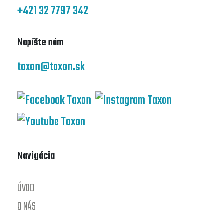
+421 32 7797 342
Napíšte nám
taxon@taxon.sk
Navigácia
ÚVOD
O NÁS