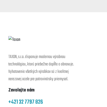
TAXON, s.r.o. disponuje modernou výrobnou
technológiou, ktorú priebežne dopĺňa a obnovuje.
Vyhotovenia všetkých výrobkov sú z kvalitnej
nerezovej ocele pre potravinársky priemysel.
Zavolajte nám
+421 32 7797 826