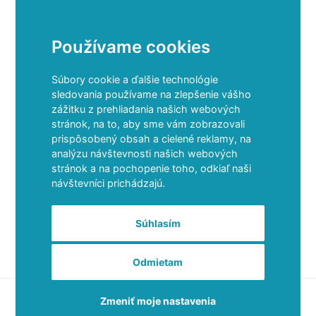
VÝDAJNÉ SYSTÉMY
VARNÉ TECHNOLÓGIE
Používame cookies
ODSÁVAČE PÁR
OSTATNÉ PRODUKTY
Súbory cookie a ďalšie technológie
sledovania používame na zlepšenie vášho
zážitku z prehliadania našich webových
stránok, na to, aby sme vám zobrazovali
Sídlo
prispôsobený obsah a cielené reklamy, na
analýzu návštevnosti našich webových
stránok a na pochopenie toho, odkiaľ naši
TAXON, S.R.O.
návštevníci prichádzajú.
HORNÁ STREDA 613
Súhlasím
SLOVENSKÁ REPUBLIKA
Odmietam
TAXON, s.r.o. Všetky práva vyhradené 2026 /
Obchodné podmienky
Zmeniť moje nastavenia