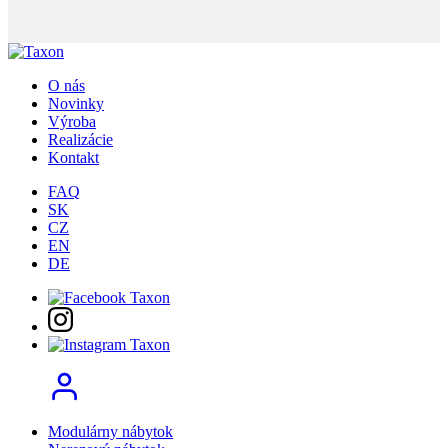
O nás
Novinky
Výroba
Realizácie
Kontakt
FAQ
SK
CZ
EN
DE
Modulárny nábytok