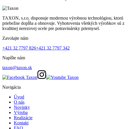
TAXON, s.r.o. disponuje modernou výrobnou technológiou, ktorú
priebežne dopĺňa a obnovuje. Vyhotovenia všetkých výrobkov sú z
kvalitnej nerezovej ocele pre potravinársky priemysel.
Zavolajte nám
+421 32 7797 826
+421 32 7797 342
Napíšte nám
taxon@taxon.sk
Navigácia
Úvod
O nás
Novinky
Výroba
Realizácie
Kontakt
FAQ