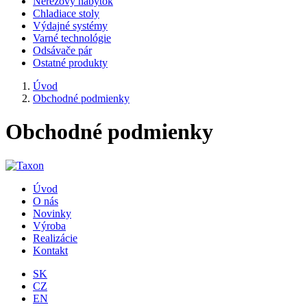
Nerezový nábytok
Chladiace stoly
Výdajné systémy
Varné technológie
Odsávače pár
Ostatné produkty
Úvod
Obchodné podmienky
Obchodné podmienky
Úvod
O nás
Novinky
Výroba
Realizácie
Kontakt
SK
CZ
EN