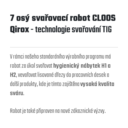
7 osý svařovací robot CLOOS
Qirox
- technologie svařování TIG
V rámci našeho standardního výrobního programu má
robot za úkol svařovat
hygienický nábytek H1 a
H2
, vevařovat lisované dřezy do pracovních desek a
další produkty, kde je tímto zajištěna
vysoká kvalita
sváru
.
Robot je také připraven na nové zákaznické výzvy.