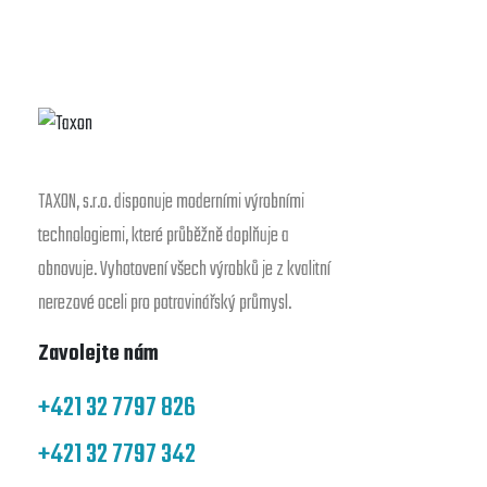
TAXON, s.r.o. disponuje moderními výrobními
technologiemi, které průběžně doplňuje a
obnovuje. Vyhotovení všech výrobků je z kvalitní
nerezové oceli pro potravinářský průmysl.
Zavolejte nám
+421 32 7797 826
+421 32 7797 342