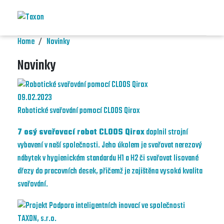
Home
Novinky
Novinky
09.02.2023
Robotické svařování pomocí CLOOS Qirox
7 osý svařovací robot CLOOS Qirox
doplnil strojní
vybavení v naší společnosti. Jeho úkolem je svařovat nerezový
nábytek v hygienickém standardu H1 a H2 či svařovat lisované
dřezy do pracovních desek, přičemž je zajištěna vysoká kvalita
svařování.