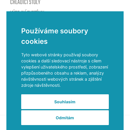
CHLADÍCÍ STOLY
VÝDEJNÍ SYSTÉMY
VARNÉ TECHNOLOGIE
Používáme soubory
ODSAVAČE PAR
cookies
Tyto webové stránky používají soubory
Sídlo
cookies a další sledovací nástroje s cílem
vylepšení uživatelského prostředí, zobrazení
přizpůsobeného obsahu a reklam, analýzy
TAXON, S.R.O.
návštěvnosti webových stránek a zjištění
HORNÁ STREDA 613
zdroje návštěvnosti.
SLOVENSKÁ REPUBLIKA
Souhlasím
Odmítám
TAXON, s.r.o. Všechna práva vyhrazena 2026 /
Obchodné